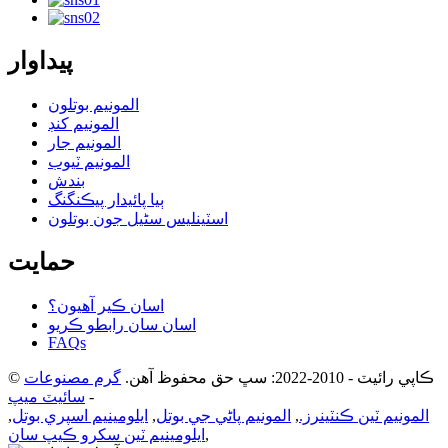
پيداوار
المونيم بوتلون
المونيم کنڊ
المونيم جار
المونيم ٽيوب
بندش
ٻيا پائيدار پيڪنگنگ
اسٽينلیس سٹیل جون بوتلون
حمايت
اسان ڪير آهيون؟
اسان سان رابطو ڪريو
FAQs
© ڪاپي رائيٽ - 2010-2022: سڀ حق محفوظ آهن.
گرم مصنوعات
-
سائيٽ ميپ
المونيم ٽين ڪنٽينرز.
,
المونيم پاڻي جي بوتل
,
ايلومينيم اسپري بوتل
,
,
ايلومينيم ٽين سکرو ڪيپ سان