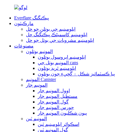
Everflare پيڪنگنگ
مارڪيٽون
ايلومينيم جي بوتلن جو حل
ايلومينيم کاسمیٹڪ پيڪنگنگ حل
ايلومينيم مشروبات جي بوتل جو حل
مصنوعات
المونيم بوتلون
ايلومينيم ايروسول بوتلون
المونيم بوتل جي cans
ايلومينيم ٿريڊ بوتلون
ٻيا ڪسٽمائيز شڪل ۽ ڳچيء جون بوتلون
المونيم Canister
المونيم جار
اوول المونيم جار
مستطيل المونيم جار
گول المونيم جار
چورس المونيم جار
ٻيون شڪليون المونيم جار
المونيم ٽين
اسڪوائر ايلومينيم ٽين
گول المونيم ٽين