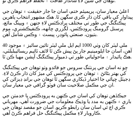
توهان جي شين لاءِ شاندار طاقت ۽ تحفظ فراهم ڪري ٿو.
اعليٰ معيار سان، پريميئم ختم، اسان جا جار حقيقت ۾ توهان جي
پيداوار کي باقي کان ڌار ڪري سگهن ٿا. هڪ مشهور انتخاب ٻاهرين
پيڪنگنگ جي طور تي مختلف پراڊڪٽس لاءِ جنهن ۾ ويپنگ مائع،
پرسنل گرومنگ پروڊڪٽس، لگزري چانهه، ڪنفيڪشنري، موم
بتيون، صنعتي پائوڊر، پيسٽ ۽ وڪس شامل آهن.
40 ملي ليٽر کان وٺي 1000 ايم ايل ملي ليٽر تائين سائيز ۾ موجود
آهن، اسان جا ايلومينيم جار پڻ پيش ڪن ٿا لائف ٽائيم ريسائيبلبلٽي،
هڪ پائيدار ۽ ماحولياتي طور تي ذميوار پيڪنگنگ آپشن مهيا ڪن ٿا.
ڇو نه اسان جي پرنٽنگ سروس جو فائدو وٺو توهان جي پيڪنگنگ
کي بهتر بڻائڻ ۽ توهان جي پروڊڪٽس کي ميڙ کان ڌار ڪرڻ لاءِ.
ڊجيٽل ڇپائي جا اختيار ڏيکاري سگھن ٿا توھان جي برانڊ ڊيزائن کي
ان جي مڪمل صلاحيت سان فوٽو گرافي جي معيار سان.
جيڪڏهن توهان کي اسان جي ڪنهن به پروڊڪٽس يا خدمتن جي
باري ۾ ڪنهن به مدد يا وڌيڪ معلومات جي ضرورت آهي، مهرباني
ڪري اڄ ئي اسان سان رابطو ڪريو. اسان جو مقصد توهان جي
ڪاروبار لاءِ مڪمل پيڪنگنگ حل فراهم ڪرڻ آهي.