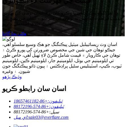
قيمت جي فهرست لاءِ انڪوائري
ڇا اهو اڳوڻو وڪرو آهي يا وڪرو کان پوء، اسان توهان کي بهترين
خدمت فراهم ڪنداسين ته توهان کي خبر ڏيو ۽ اسان جي شين کي
وڌيڪ جلدي استعمال ڪريو.
ھاڻي پڇا ڳاڇا
اسان وٽ ريسائيبلبل ميٽيل پيڪنگنگ جو هڪ وسيع سلسلو آهي،
جيڪو توهان جي شين جي مخصوص ضرورتن کي پورو ڪرڻ ۽
توهان جي ڪاروبار ۾ قيمت شامل ڪرڻ لاءِ ٺهيل آهي، خاص طور
تي ايلومينيم جي بوتل، ايلومينيم جار، ايلومينيم ڪين، ايلومينيم
ٽيوب، ڪيپ، اسٽينلیس سٹیل پراڊڪٽس ۽ ٻيون ڌاتو پيڪنگنگ جون
شيون. ۽ وغيره
وڌيڪ پڙهو
اسان سان رابطو ڪريو
ٽيليفون:
+86-18657461182
ٽيليفون:
+86-574-88172196
سيل:
+86-574-88172196
sale03@everflare.com
اي ميل: