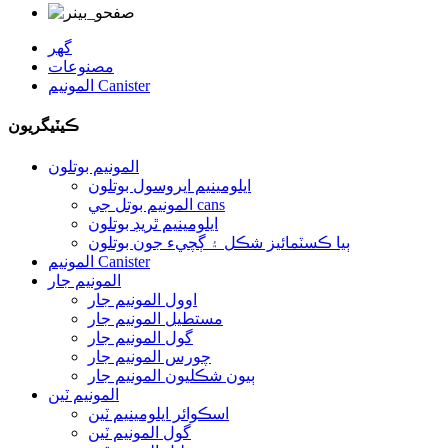
گهر
مصنوعات
المونيم Canister
ڪيٽيگريون
المونيم بوتلون
ايلومينيم ايروسول بوتلون
المونيم بوتل جي cans
ايلومينيم ٿريڊ بوتلون
ٻيا ڪسٽمائيز شڪل ۽ ڳچيء جون بوتلون
المونيم Canister
المونيم جار
اوول المونيم جار
مستطيل المونيم جار
گول المونيم جار
چورس المونيم جار
ٻيون شڪليون المونيم جار
المونيم ٽين
اسڪوائر ايلومينيم ٽين
گول المونيم ٽين