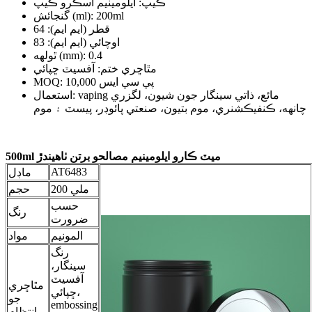
ڪيپ: ايلومينيم اسڪرو ڪيپ
گنجائش (ml): 200ml
قطر (ايم ايم): 64
اوچائي (ايم ايم): 83
ٿولهه (mm): 0.4
مٿاڇري ختم: آفسيٽ ڇپائي
MOQ: 10,000 پي سي ايس
استعمال: vaping مائع، ذاتي سينگار جون شيون، لگزري
چانهه، ڪنفيڪشنري، موم بتيون، صنعتي پائوڊر، پيسٽ ۽ موم
500ml ميٽ ڪارو ايلومينيم مصالحو برتن ٺاهيندڙ
AT6483
ماڊل
200 ملي
حجم
حسب
رنگ
ضرورت
المونيم
مواد
رنگ
سينگار،
آفسيٽ
مٿاڇري
ڇپائي،
جو
embossing
انتظام