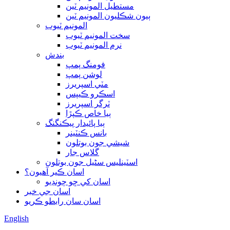
مستطيل المونيم ٽين
ٻيون شڪليون المونيم ٽين
المونيم ٽيوب
سخت المونيم ٽيوب
نرم المونيم ٽيوب
بندش
فومنگ پمپ
لوشن پمپ
مٽي اسپريرز
اسڪرو ڪيپس
ٽرگر اسپريرز
ٻيا خاص ڪپڙا
ٻيا پائيدار پيڪنگنگ
بانس ڪنٽينر
شيشي جون بوتلون
گلاس جار
اسٽينلیس سٹیل جون بوتلون
اسان ڪير آهيون؟
اسان کي ڇو چونڊيو
اسان جي خبر
اسان سان رابطو ڪريو
English