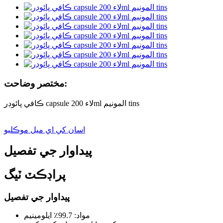
مختصر وضاحت:
ڪافي پائوڊر capsule لاء 200ml المونيم tins
اسان کي اي ميل موڪليو
پيداوار جي تفصيل
پراڊڪٽ ٽيگ
پيداوار جي تفصيل
مواد: 99.7٪ ايلومينيم