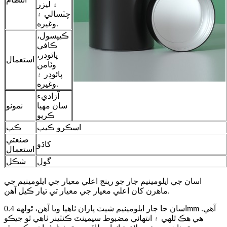
۽ ليزر
چٽسالي ۽
وغيره.
ڪيپسول،
ڪافي
پائوڊر،
استعمال
وٽامن
پائوڊر ۽
وغيره.
آزاديء
سان مهيا
نمونو
ڪريو
اسڪرو ڪيپ
ڪپ
صنعتي
کاڌو
استعمال
گول
شڪل
اسان جي ايلومينيم جار جو رينج اعلي معيار جي ايلومينيم جي
ماهرن کان اعلي معيار جي معيار تي تيار ڪيل آهن.
اسان جا جار ايلومينيم شيٽ پاران ٺاهيا ويا آهن، ٿولهه 0.4mm آهي.
هي هڪ ٿلهي ۽ انتهائي مضبوط سيمينٽ ڪنٽينر ٺاهي ٿو جيڪو