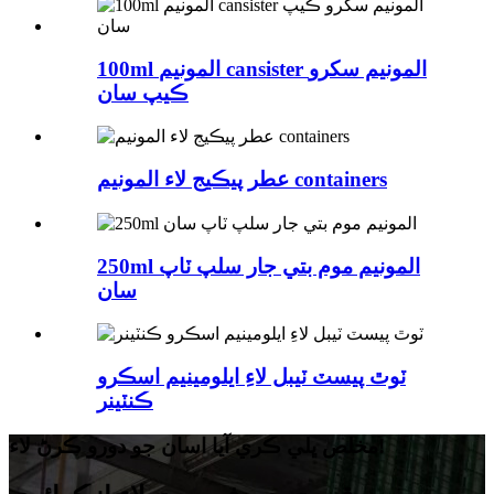
100ml المونيم cansister المونيم سکرو
ڪيپ سان
عطر پيڪيج لاء المونيم containers
250ml المونيم موم بتي جار سلپ ٽاپ
سان
ٽوٿ پيسٽ ٽيبل لاءِ ايلومينيم اسڪرو
ڪنٽينر
مخلص ڀلي ڪري آيا اسان جو دورو ڪرڻ لاء!