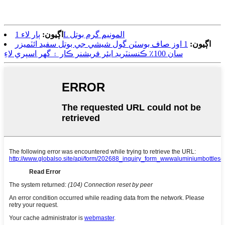
ٻار لاء 1L المونيم گرم بوتل
اڳيون:
اڳيون:
1 اوز صاف بوسٽن گول شيشي جي بوتل سفيد ائٽميزر
سان 100٪ ڪنسنٽريڊ ايئر فريشنر ڪار ۽ گهر اسپري لاءِ