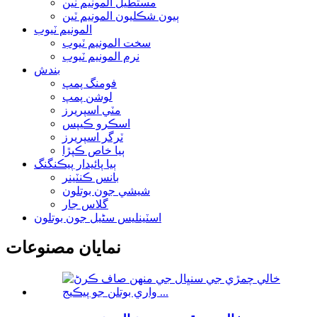
مستطيل المونيم ٽين
ٻيون شڪليون المونيم ٽين
المونيم ٽيوب
سخت المونيم ٽيوب
نرم المونيم ٽيوب
بندش
فومنگ پمپ
لوشن پمپ
مٽي اسپريرز
اسڪرو ڪيپس
ٽرگر اسپريرز
ٻيا خاص ڪپڙا
ٻيا پائيدار پيڪنگنگ
بانس ڪنٽينر
شيشي جون بوتلون
گلاس جار
اسٽينلیس سٹیل جون بوتلون
نمايان مصنوعات