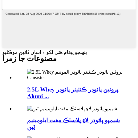
پنهنجو پيغام هتي لکو ۽ اسان ڏانهن موڪليو
مصنوعات جا زمرا
2.5L Whey پروٽين پائوڊر ڪنٽينر پائوڊر
Alumi ...
شيمپو پائوڊر لاءِ پلاسٽڪ مفت ايلومينيم
ٽين